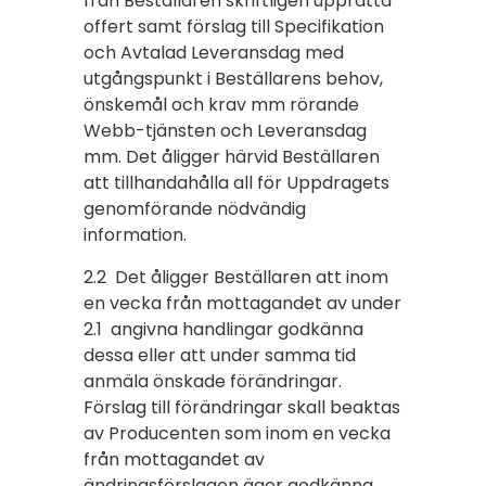
från Beställaren skriftligen upprätta
offert samt förslag till Specifikation
och Avtalad Leveransdag med
utgångspunkt i Beställarens behov,
önskemål och krav mm rörande
Webb-tjänsten och Leveransdag
mm. Det åligger härvid Beställaren
att tillhandahålla all för Uppdragets
genomförande nödvändig
information.
2.2 Det åligger Beställaren att inom
en vecka från mottagandet av under
2.1 angivna handlingar godkänna
dessa eller att under samma tid
anmäla önskade förändringar.
Förslag till förändringar skall beaktas
av Producenten som inom en vecka
från mottagandet av
ändringsförslagen äger godkänna