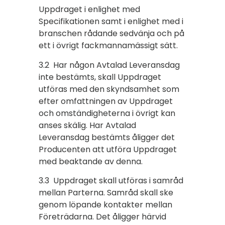
Uppdraget i enlighet med
Specifikationen samt i enlighet med i
branschen rådande sedvänja och på
ett i övrigt fackmannamässigt sätt.
3.2 Har någon Avtalad Leveransdag
inte bestämts, skall Uppdraget
utföras med den skyndsamhet som
efter omfattningen av Uppdraget
och omständigheterna i övrigt kan
anses skälig. Har Avtalad
Leveransdag bestämts åligger det
Producenten att utföra Uppdraget
med beaktande av denna.
3.3 Uppdraget skall utföras i samråd
mellan Parterna. Samråd skall ske
genom löpande kontakter mellan
Företrädarna. Det åligger härvid