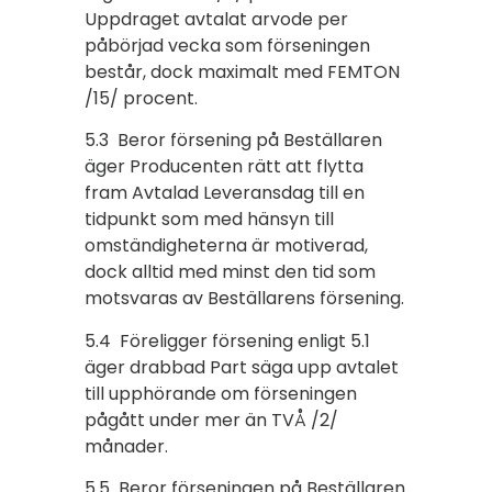
Uppdraget avtalat arvode per
påbörjad vecka som förseningen
består, dock maximalt med FEMTON
/15/ procent.
5.3 Beror försening på Beställaren
äger Producenten rätt att flytta
fram Avtalad Leveransdag till en
tidpunkt som med hänsyn till
omständigheterna är motiverad,
dock alltid med minst den tid som
motsvaras av Beställarens försening.
5.4 Föreligger försening enligt 5.1
äger drabbad Part säga upp avtalet
till upphörande om förseningen
pågått under mer än TVÅ /2/
månader.
5.5 Beror förseningen på Beställaren