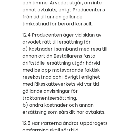
och timme. Arvodet utgår, om inte
annat avtalats, enligt Producentens
från tid till annan gällande
timkostnad för berörd konsult.
12.4 Producenten äger vid sidan av
arvodet rätt till ersättning för;
a) kostnader i samband med resa till
annan ort än Beställarens fasta
driftställe, ersättning utgår härvid
med belopp motsvarande faktisk
resekostnad och i övrigt i enlighet
med Riksskatteverkets vid var tid
gällande anvisningar för
traktamentsersättning,
b) andra kostnader och annan
ersättning som särskilt har avtalats.
12.5 Har Parterna ändrat Uppdragets
omfattning skall särskild